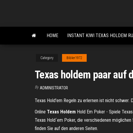
Skip
to
the
content
HOME
INSTANT KIWI TEXAS HOLDEM R
Category
Bibler1972
Texas holdem paar auf 
By
ADMINISTRATOR
Texas Hold'em Regeln zu erlernen ist nicht schwer. 
Online
Texas
Holdem
Hold Em Poker - Spiele Texas 
Texas Hold´em Poker, die verschiedenen möglichen S
finden Sie auf den anderen Seiten.