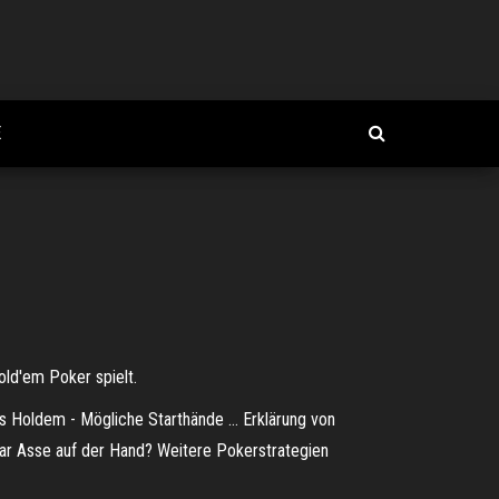
E
old'em Poker spielt.
s Holdem - Mögliche Starthände … Erklärung von
ar Asse auf der Hand? Weitere Pokerstrategien