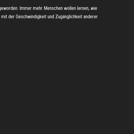
n geworden. Immer mehr Menschen wollen lernen, wie
ls mit der Geschwindigkeit und Zugänglichkeit anderer