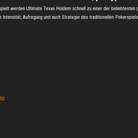
espielt werden Ultimate Texas Holdem schnell zu einer der beliebteste
e Intensität, Aufregung und auch Strategie des traditionellen Pokerspie
ino